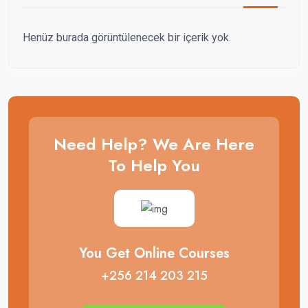
Henüz burada görüntülenecek bir içerik yok.
Need Help? We Are Here
To Help You
You Get Online Courses
+256 214 203 215