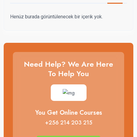
Henüz burada görüntülenecek bir içerik yok.
Need Help? We Are Here
To Help You
You Get Online Courses
+256 214 203 215